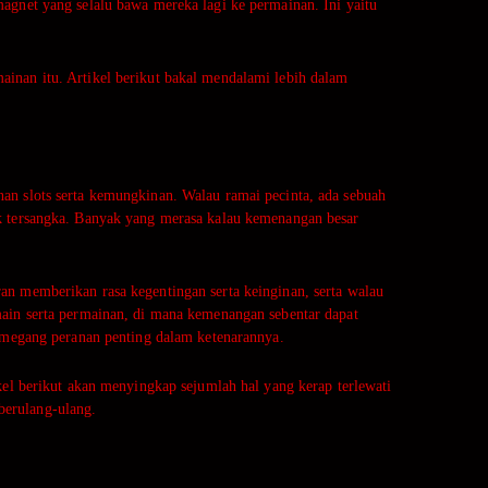
agnet yang selalu bawa mereka lagi ke permainan. Ini yaitu
inan itu. Artikel berikut bakal mendalami lebih dalam
an slots serta kemungkinan. Walau ramai pecinta, ada sebuah
k tersangka. Banyak yang merasa kalau kemenangan besar
n memberikan rasa kegentingan serta keinginan, serta walau
main serta permainan, di mana kemenangan sebentar dapat
memegang peranan penting dalam ketenarannya.
el berikut akan menyingkap sejumlah hal yang kerap terlewati
berulang-ulang.