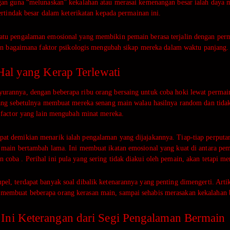
gan guna “melunaskan” kekalahan atau merasai kemenangan besar ialah daya m
ertindak besar dalam keterikatan kepada permainan ini.
tu pengalaman emosional yang membikin pemain berasa terjalin dengan perma
 dan bagaimana faktor psikologis mengubah sikap mereka dalam waktu panjang.
Hal yang Kerap Terlewati
rannya, dengan beberapa ribu orang bersaing untuk coba hoki lewat permain
 yang sebetulnya membuat mereka senang main walau hasilnya random dan tida
a factor yang lain mengubah minat mereka.
t demikian menarik ialah pengalaman yang dijajakannya. Tiap-tiap perputara
 main bertambah lama. Ini membuat ikatan emosional yang kuat di antara pe
coba . Perihal ini pula yang sering tidak diakui oleh pemain, akan tetapi 
l, terdapat banyak soal dibalik ketenarannya yang penting dimengerti. Artik
membuat beberapa orang kerasan main, sampai sehabis merasakan kekalahan 
ni Keterangan dari Segi Pengalaman Bermain