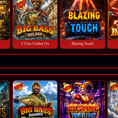
3 Coin Golden Ox
Blazing Touch