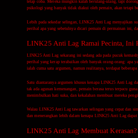
tetap coba. Mereka mungkin kalah berulang-ulang, tapi doron
psikologi yang banyak tidak diakui oleh pemain, akan tetapi b
Lebih pada sekedar selingan, LINK25 Anti Lag menyajikan sua
perihal apa yang sebetulnya dicari pemain di permainan ini,
LINK25 Anti Lag Ramai Pecinta, Ini 
LINK25 Anti Lag sekarang ini sedang ada pada pucuk kemashyu
perihal yang kerap terabaikan oleh banyak orang-orang: apa
ialah cuma satu argumen, namun realitanya, terdapat beberap
Satu diantaranya argumen khusus kenapa LINK25 Anti Lag dapa
tak ada agunan kemenangan, pemain berasa terus terpacu guna
menimbulkan hati suka, dan kekalahan membuat mereka pengin 
Walau LINK25 Anti Lag tawarkan selingan yang cepat dan simpe
dan menerangkan lebih dalam kenapa LINK25 Anti Lag dapat 
LINK25 Anti Lag Membuat Kerasan? I