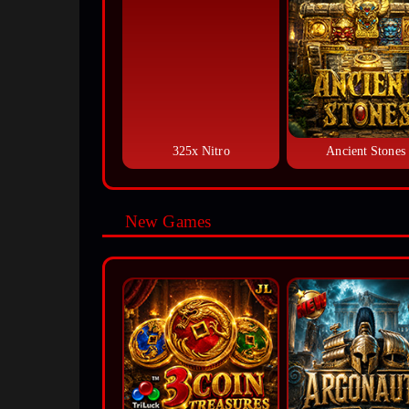
325x Nitro
Ancient Stones
New Games