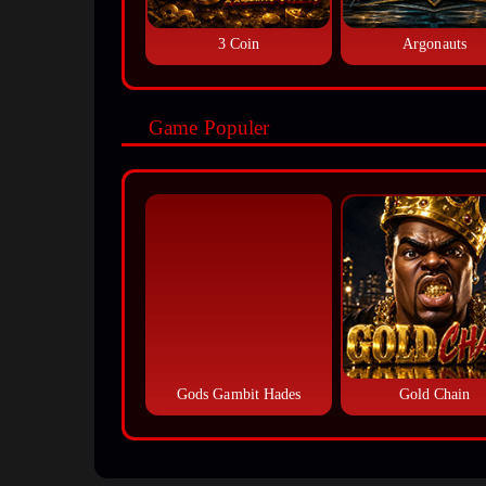
3 Coin
Argonauts
Game Populer
Gods Gambit Hades
Gold Chain