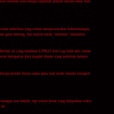
kian menarik serta kenapa sejumlah pemain merasa sukar buat
ermainan sederhana yang cuman mempercayakan keberuntungan,
pian guna menang, dan impian untuk “melunasi” kekalahan
. Berikut ini yang membuat LINK25 Anti Lag lebih dari cuman
putaran merupakan daya magnet khusus yang membuat pemain
eberapa pemain berasa sukar guna stop meski mereka mengerti
ngan atau hadiah, tapi terkait kesan yang didapatkan waktu
ini.