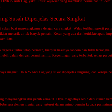
ri LINK25 Anti Lag, yakni unsur kejiwaan yang membikin permainan ini demi
.
ng Susah Diperjelas Secara Singkat
li sukar buat menerangkannya dengan cara singkat. Walau terlihat seperti p
ikian menarik untuk banyak pemain. Kesan yang ada dari ketidaktetapan, im
kata-kata.
tergerak untuk tetap bermain, biarpun hasilnya random dan tidak tersangka
n lebih dalam dengan permainan itu. Kegentingan yang terbentuk setiap per
 daya magnet LINK25 Anti Lag yang sukar diperjelas langsung, dan kenapa b
g menyenangkan dan penuh kemelut. Daya magnetnya lebih dari cuman kemena
beberapa elemen mental yang terturut dalam animo pemain kepada permainan 