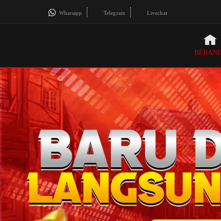
Whatsapp
Telegram
Livechat
BERAN