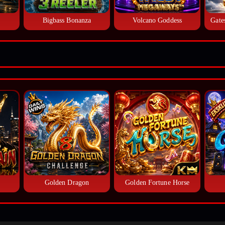
Bigbass Bonanza
Volcano Goddess
Golden Dragon
Golden Fortune Horse