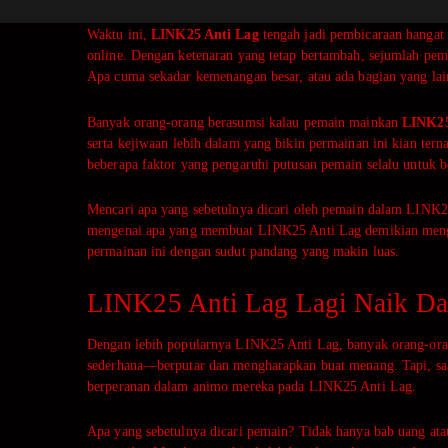
Waktu ini,
LINK25 Anti Lag
tengah jadi pembicaraan hangat 
online. Dengan ketenaran yang tetap bertambah, sejumlah pem
Apa cuma sekadar kemenangan besar, atau ada bagian yang la
Banyak orang-orang berasumsi kalau pemain mainkan
LINK2
serta kejiwaan lebih dalam yang bikin permainan ini kian ter
beberapa faktor yang pengaruhi putusan pemain selalu untuk 
Mencari apa yang sebetulnya dicari oleh pemain dalam LINK25
mengenai apa yang membuat LINK25 Anti Lag demikian mengun
permainan ini dengan sudut pandang yang makin luas.
LINK25 Anti Lag Lagi Naik Da
Dengan lebih popularnya LINK25 Anti Lag, banyak orang-oran
sederhana—berputar dan mengharapkan buat menang. Tapi, saa
berperanan dalam animo mereka pada LINK25 Anti Lag.
Apa yang sebetulnya dicari pemain? Tidak hanya bab uang atau