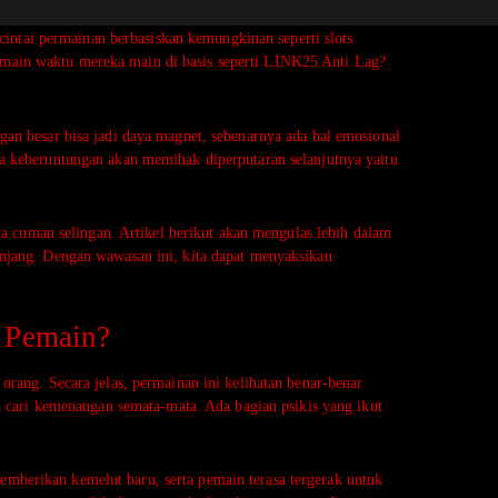
intai permainan berbasiskan kemungkinan seperti slots
pemain waktu mereka main di basis seperti LINK25 Anti Lag?
n besar bisa jadi daya magnet, sebenarnya ada hal emosional
ika keberuntungan akan memihak diperputaran selanjutnya yaitu
 cuman selingan. Artikel berikut akan mengulas lebih dalam
jang. Dengan wawasan ini, kita dapat menyaksikan
 Pemain?
ang. Secara jelas, permainan ini kelihatan benar-benar
 cari kemenangan semata-mata. Ada bagian psikis yang ikut
emberikan kemelut baru, serta pemain terasa tergerak untuk